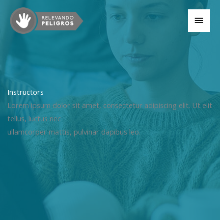
Ir
MEN
al
contenido
PRIN
Instructors
Lorem ipsum dolor sit amet, consectetur adipiscing elit. Ut elit
tellus, luctus nec
ullamcorper mattis, pulvinar dapibus leo.